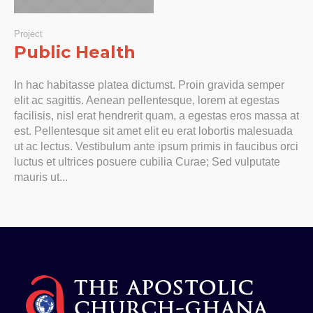
Project
Public Health
In hac habitasse platea dictumst. Proin gravida semper
elit ac sagittis. Aenean pellentesque, lorem at egestas
facilisis, nisl erat hendrerit quam, a egestas eros massa at
est. Pellentesque sit amet elit eu erat lobortis malesuada
ut ac lectus. Vestibulum ante ipsum primis in faucibus orci
luctus et ultrices posuere cubilia Curae; Sed vulputate
mauris ut...