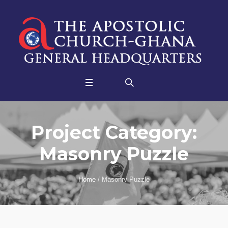
Project Category:
Masonry Puzzle
Home
/
Masonry Puzzle