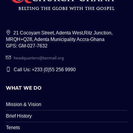
21 Cocoyam Street, Adenta West,Ritz Junction,
MRQH+Q28, Adenta Municipality Accra-Ghana
GPS: GM-027-7632
headquarters@tacmail.org
Call Us: +233 (0)55 256 9990
WHAT WE DO
Mission & Vision
Brief History
Tenets