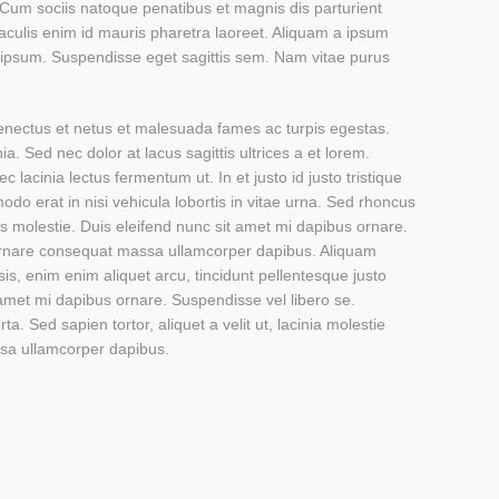
it. Cum sociis natoque penatibus et magnis dis parturient
iaculis enim id mauris pharetra laoreet. Aliquam a ipsum
t ipsum. Suspendisse eget sagittis sem. Nam vitae purus
senectus et netus et malesuada fames ac turpis egestas.
ia. Sed nec dolor at lacus sagittis ultrices a et lorem.
lacinia lectus fermentum ut. In et justo id justo tristique
odo erat in nisi vehicula lobortis in vitae urna. Sed rhoncus
us molestie. Duis eleifend nunc sit amet mi dapibus ornare.
rnare consequat massa ullamcorper dapibus. Aliquam
sis, enim enim aliquet arcu, tincidunt pellentesque justo
 amet mi dapibus ornare. Suspendisse vel libero se.
a. Sed sapien tortor, aliquet a velit ut, lacinia molestie
sa ullamcorper dapibus.