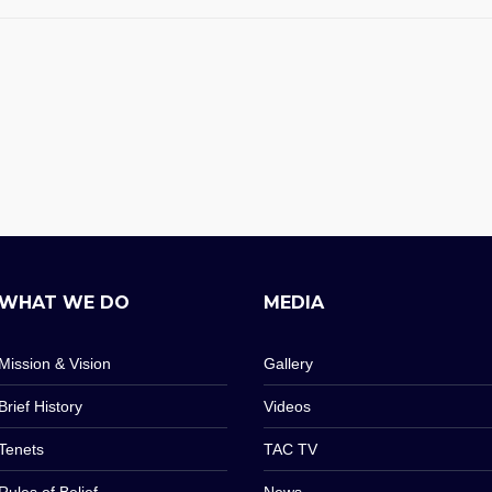
WHAT WE DO
MEDIA
Mission & Vision
Gallery
Brief History
Videos
Tenets
TAC TV
Rules of Belief
News