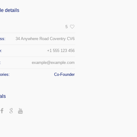
le details
:
5
ss:
34 Anywhere Road Coventry CV6
e:
+1 555 123 456
:
example@example.com
ories:
Co-Founder
als