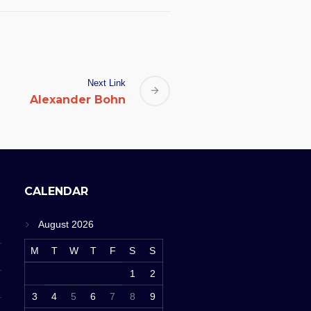
Next Link
Alexander Bohn
CALENDAR
August 2026
M
T
W
T
F
S
S
1
2
3
4
5
6
7
8
9