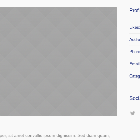
Profi
Likes
Addre
Phon
Email
Categ
Soci
per, sit amet convallis ipsum dignissim. Sed diam quam,